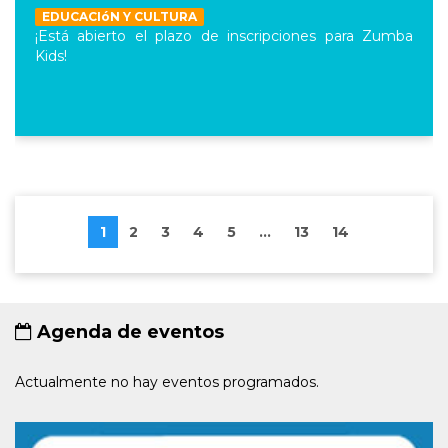
EDUCACIóN Y CULTURA
¡Está abierto el plazo de inscripciones para Zumba
Kids!
1
2
3
4
5
...
13
14
Agenda de eventos
Actualmente no hay eventos programados.