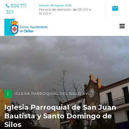
926 711
Sabado 08 Agosto 2026
mail
Horario de atención: de 09:00 a
301
14:00 h.
I
IGLESIA PARROQUIAL DEL SIGLO XVI
Iglesia Parroquial de San Juan
Bautista y Santo Domingo de
Silos