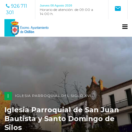
926 711
Jueves 06 Agosto 2026
mail
Horario de atención: de 09:00 a
301
14:00 h.
I
IGLESIA PARROQUIAL DEL SIGLO XVI
Iglesia Parroquial de San Juan
Bautista y Santo Domingo de
Silos