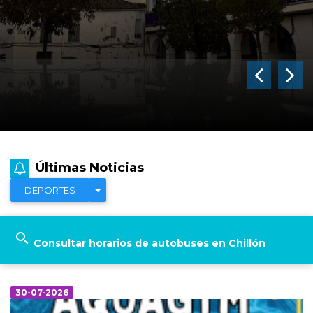
Últimas Noticias
Toggle Dropdown
DEPORTES
search
Consultar horarios de autobuses en Chillón
30-07-2026