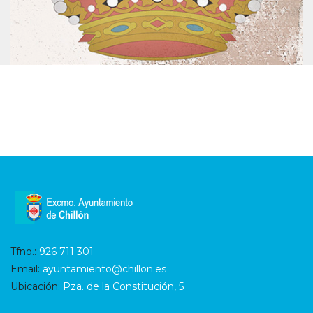
Tfno.:
926 711 301
Email:
ayuntamiento@chillon.es
Ubicación:
Pza. de la Constitución, 5