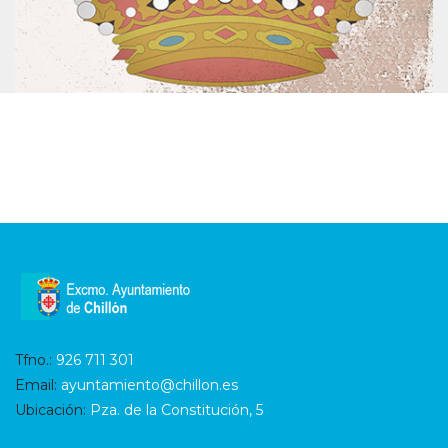
Tfno.:
926 711 301
Email:
ayuntamiento@chillon.es
Ubicación:
Pza. de la Constitución, 5