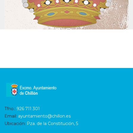
Tfno.:
926 711 301
Email:
ayuntamiento@chillon.es
Ubicación:
Pza. de la Constitución, 5