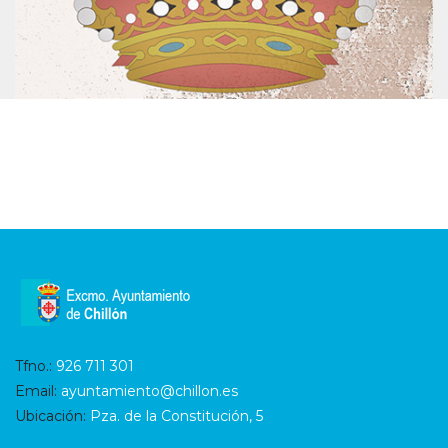
Tfno.:
926 711 301
Email:
ayuntamiento@chillon.es
Ubicación:
Pza. de la Constitución, 5